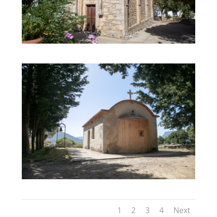
1
2
3
4
Next