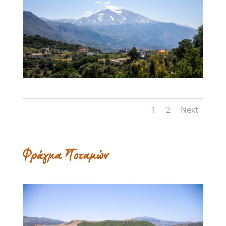
1
2
Next
Φράγμα Ποταμών