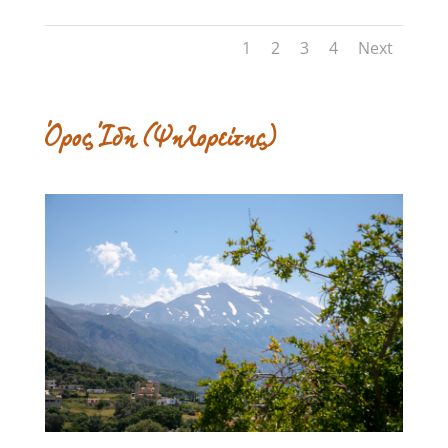
1
2
3
4
Next
Όρος Ίδη (Ψηλορείτης)