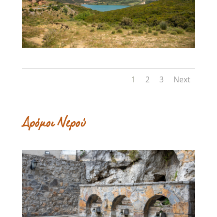
1
2
3
Next
Δρόμοι Νερού