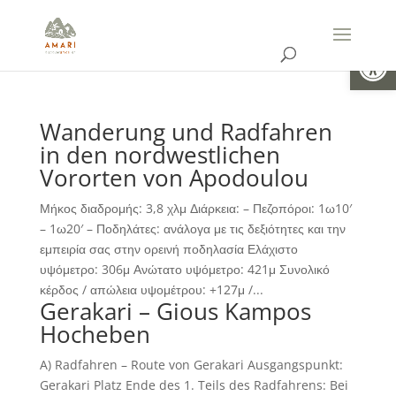
Open
Wanderung und Radfahren
in den nordwestlichen
Vororten von Apodoulou
Μήκος διαδρομής: 3,8 χλμ Διάρκεια: – Πεζοπόροι: 1ω10′
– 1ω20′ – Ποδηλάτες: ανάλογα με τις δεξιότητες και την
εμπειρία σας στην ορεινή ποδηλασία Ελάχιστο
υψόμετρο: 306μ Ανώτατο υψόμετρο: 421μ Συνολικό
κέρδος / απώλεια υψομέτρου: +127μ /...
Gerakari – Gious Kampos
Hocheben
A) Radfahren – Route von Gerakari Ausgangspunkt:
Gerakari Platz Ende des 1. Teils des Radfahrens: Bei