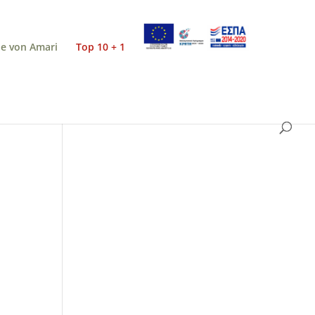
e von Amari
Top 10 + 1