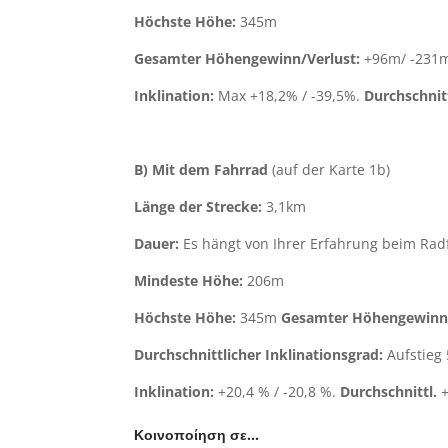
Höchste Höhe:
345m
Gesamter Höhengewinn/Verlust:
+96m/ -231
Inklination:
Max +18,2% / -39,5%.
Durchschnitt
B) Mit dem Fahrrad
(auf der Karte 1b)
Länge der Strecke:
3,1km
Dauer:
Es hängt von Ihrer Erfahrung beim Rad
Mindeste Höhe:
206m
Höchste Höhe:
345m
Gesamter Höhengewinn/
Durchschnittlicher Inklinationsgrad:
Aufstieg 
Inklination:
+20,4 % / -20,8 %.
Durchschnittl.
+
Κοινοποίηση σε…