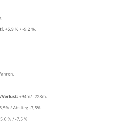
m.
l.
+5,9 % / -9,2 %.
fahren.
Verlust:
+94m/ -228m.
5,5% / Abstieg -7,5%
5,6 % / -7,5 %