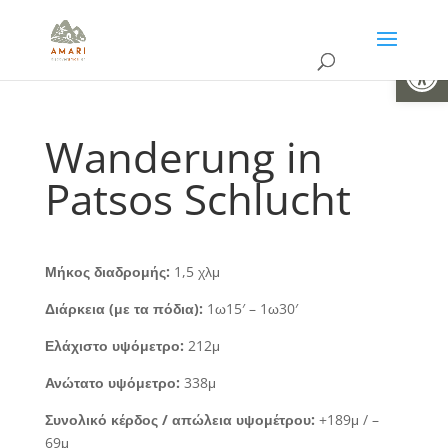
Open
Wanderung in
Patsos Schlucht
Μήκος διαδρομής:
1,5 χλμ
Διάρκεια (με τα πόδια):
1ω15′ – 1ω30′
Ελάχιστο υψόμετρο:
212μ
Ανώτατο υψόμετρο:
338μ
Συνολικό κέρδος / απώλεια υψομέτρου:
+189μ / –
69μ