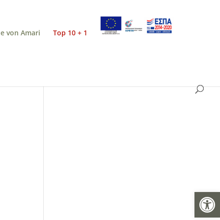
e von Amari
Top 10 + 1
Open