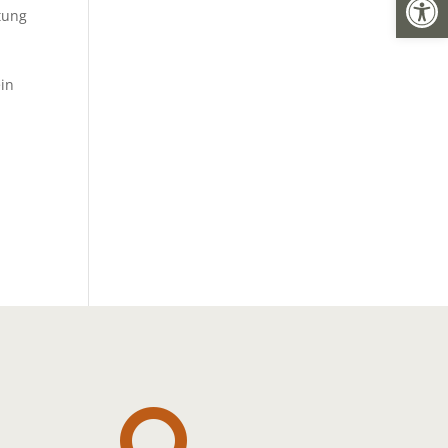
tung
ein