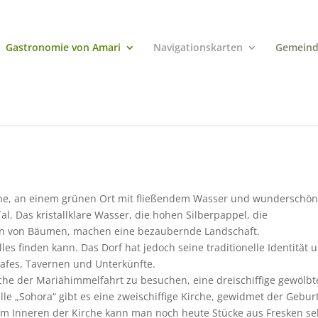
Gastronomie von Amari
Navigationskarten
Gemeind
he, an einem grünen Ort mit fließendem Wasser und wunderschö
Tal. Das kristallklare Wasser, die hohen Silberpappel, die
en von Bäumen, machen eine bezaubernde Landschaft.
es finden kann. Das Dorf hat jedoch seine traditionelle Identität 
 Cafes, Tavernen und Unterkünfte.
rche der Mariähimmelfahrt zu besuchen, eine dreischiffige gewölbt
elle „Sohora“ gibt es eine zweischiffige Kirche, gewidmet der Gebur
. Im Inneren der Kirche kann man noch heute Stücke aus Fresken s