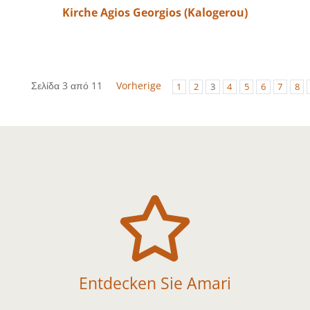
Kirche Agios Georgios (Kalogerou)
Σελίδα 3 από 11
Vorherige
1
2
3
4
5
6
7
8

Entdecken Sie Amari