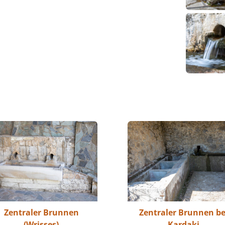
Zentraler Brunnen
Zentraler Brunnen be
(Wrisses)
Kardaki