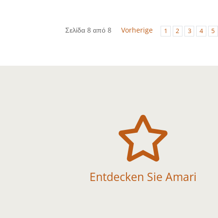
Σελίδα 8 από 8
Vorherige
1
2
3
4
5

Entdecken Sie Amari