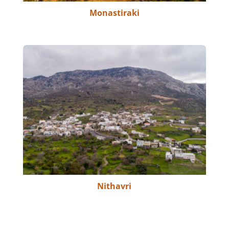
Monastiraki
Nithavri