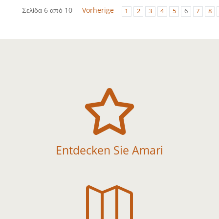
Σελίδα 6 από 10
Vorherige
1
2
3
4
5
6
7
8

Entdecken Sie Amari
