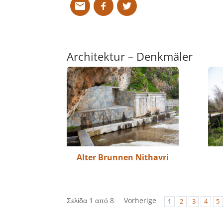
Architektur – Denkmäler
Alter Brunnen Nithavri
Σελίδα 1 από 8
Vorherige
1
2
3
4
5