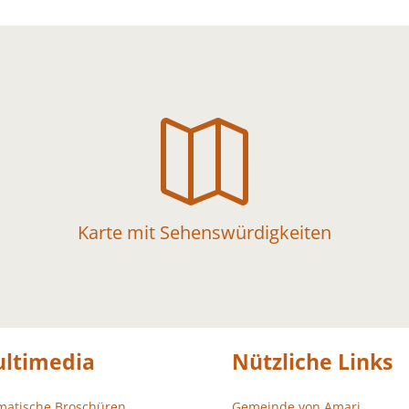

Karte mit Sehenswürdigkeiten
ltimedia
Nützliche Links
matische Broschüren
Gemeinde von Amari