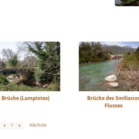
Brücke (Lampiotes)
Brücke des Smiliano
Flusses
Nächste
6
7
8