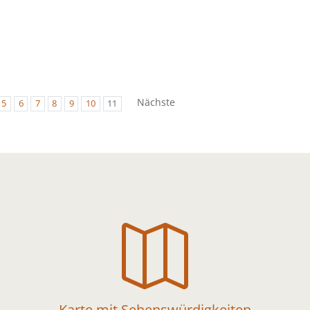
Nächste
5
6
7
8
9
10
11

Karte mit Sehenswürdigkeiten