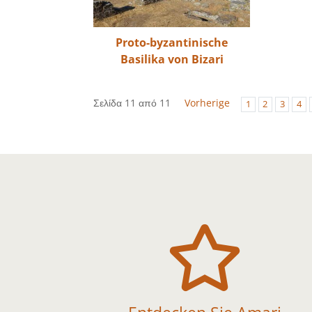
Proto-byzantinische
Basilika von Bizari
Σελίδα 11 από 11
Vorherige
1
2
3
4
