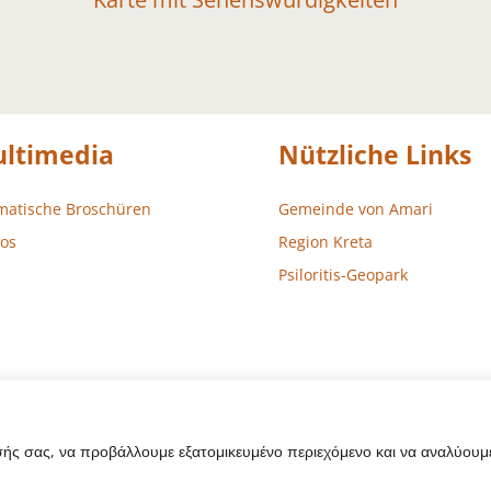
ltimedia
Nützliche Links
matische Broschüren
Gemeinde von Amari
os
Region Kreta
Psiloritis-Geopark
σής σας, να προβάλλουμε εξατομικευμένο περιεχόμενο και να αναλύουμε
sign – Entwicklung
Aegean Solutions
| Copyright © 2022 Gemeind