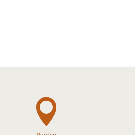

Routen