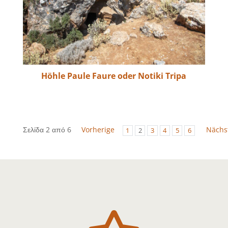
Höhle Paule Faure oder Notiki Tripa
Σελίδα 2 από 6
Vorherige
Nächs
1
2
3
4
5
6