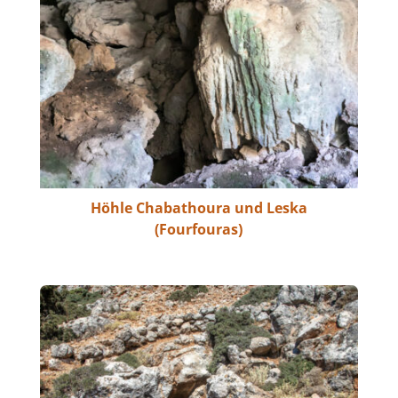
Höhle Chabathoura und Leska
(Fourfouras)