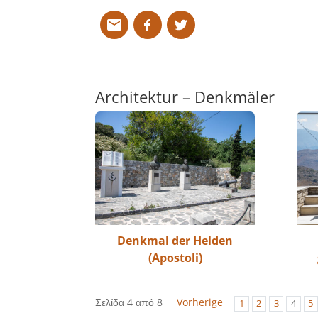
Architektur – Denkmäler
Denkmal der Helden
(Apostoli)
Σελίδα 4 από 8
Vorherige
1
2
3
4
5