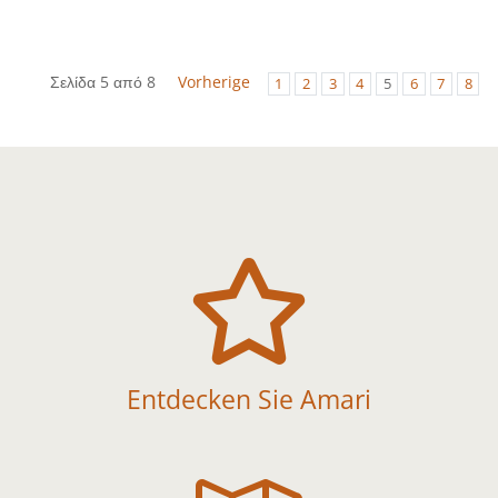
Σελίδα 5 από 8
Vorherige
1
2
3
4
5
6
7
8

Entdecken Sie Amari