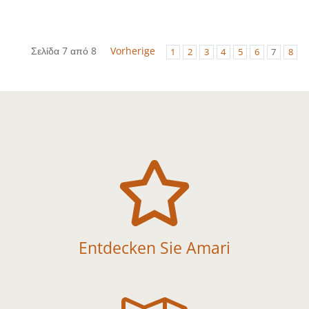
Σελίδα 7 από 8
Vorherige
1
2
3
4
5
6
7
8

Entdecken Sie Amari