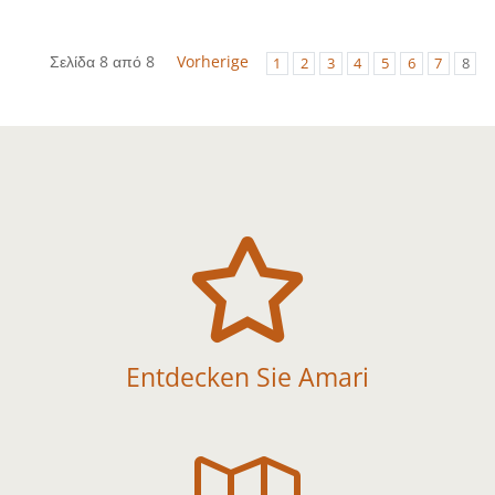
Σελίδα 8 από 8
Vorherige
1
2
3
4
5
6
7
8

Entdecken Sie Amari