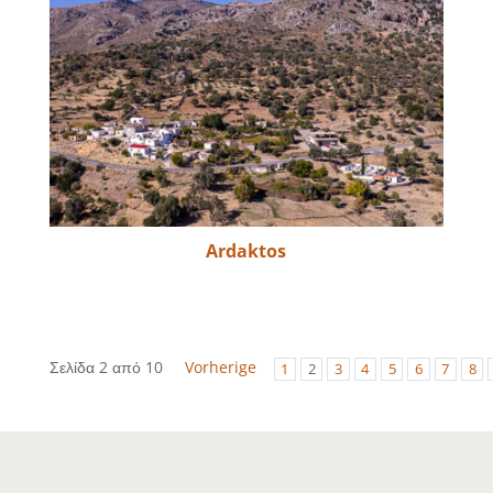
Ardaktos
Σελίδα 2 από 10
Vorherige
1
2
3
4
5
6
7
8