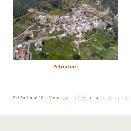
Petrochori
Σελίδα 7 από 10
Vorherige
1
2
3
4
5
6
7
8