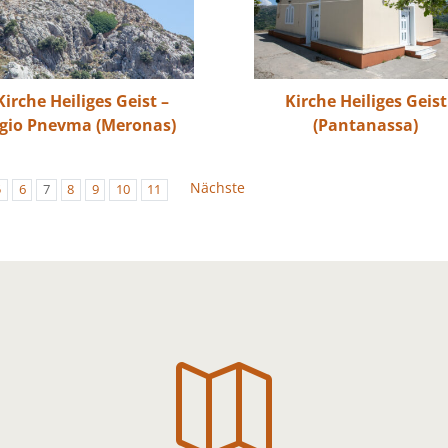
Kirche Heiliges Geist –
Kirche Heiliges Geist
gio Pnevma (Meronas)
(Pantanassa)
Nächste
5
6
7
8
9
10
11
