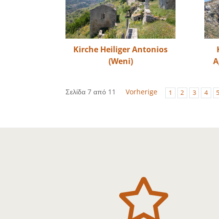
Kirche Heiliger Antonios
(Weni)
A
Σελίδα 7 από 11
Vorherige
1
2
3
4
