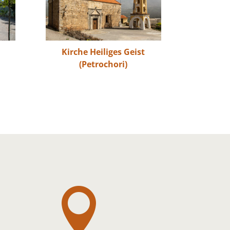
Kirche Heiliges Geist
(Petrochori)
