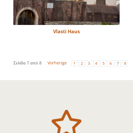
Vlasti Haus
Σελίδα 7 από 8
Vorherige
1
2
3
4
5
6
7
8
