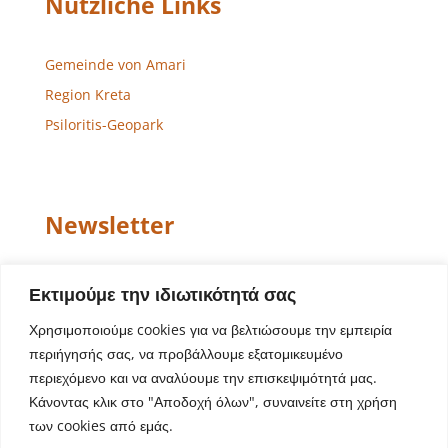
Nützliche Links
Gemeinde von Amari
Region Kreta
Psiloritis-Geopark
Newsletter
Email
Εκτιμούμε την ιδιωτικότητά σας
Χρησιμοποιούμε cookies για να βελτιώσουμε την εμπειρία
περιήγησής σας, να προβάλλουμε εξατομικευμένο
περιεχόμενο και να αναλύουμε την επισκεψιμότητά μας.
Κάνοντας κλικ στο "Αποδοχή όλων", συναινείτε στη χρήση
των cookies από εμάς.