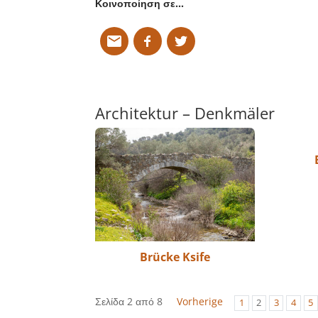
Κοινοποίηση σε…
Architektur – Denkmäler
Brücke Ksife
Σελίδα 2 από 8
Vorherige
1
2
3
4
5