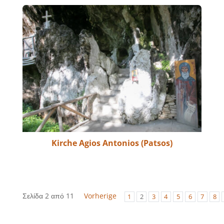
Kirche Agios Antonios (Patsos)
Σελίδα 2 από 11
Vorherige
1
2
3
4
5
6
7
8