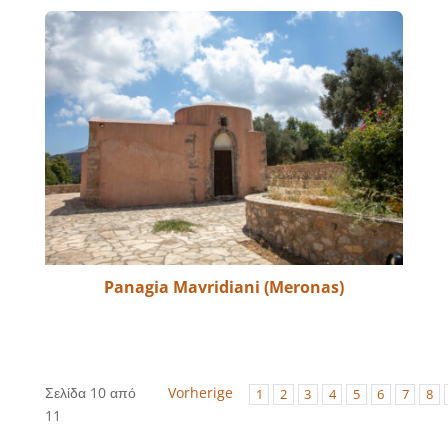
Panagia Mavridiani (Meronas)
Σελίδα 10 από
Vorherige
1
2
3
4
5
6
7
8
11