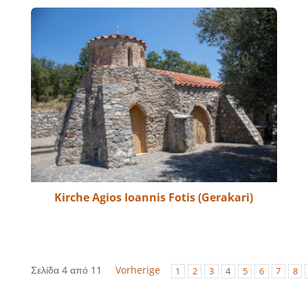
Kirche Agios Ioannis Fotis (Gerakari)
Σελίδα 4 από 11
Vorherige
1
2
3
4
5
6
7
8