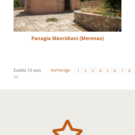
Panagia Mavridiani (Meronas)
Σελίδα 10 από
Vorherige
1
2
3
4
5
6
7
8
11
