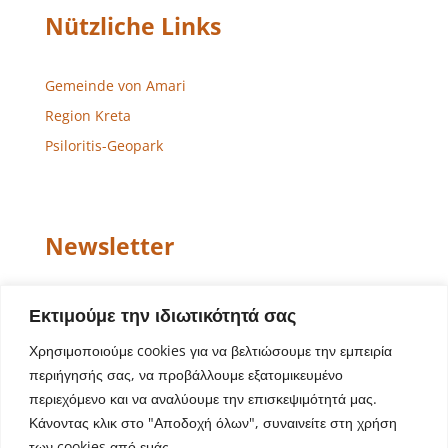
Nützliche Links
Gemeinde von Amari
Region Kreta
Psiloritis-Geopark
Newsletter
Email
Εκτιμούμε την ιδιωτικότητά σας
Χρησιμοποιούμε cookies για να βελτιώσουμε την εμπειρία
περιήγησής σας, να προβάλλουμε εξατομικευμένο
περιεχόμενο και να αναλύουμε την επισκεψιμότητά μας.
Κάνοντας κλικ στο "Αποδοχή όλων", συναινείτε στη χρήση
των cookies από εμάς.