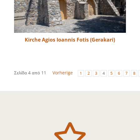
Kirche Agios Ioannis Fotis (Gerakari)
Σελίδα 4 από 11
Vorherige
1
2
3
4
5
6
7
8
