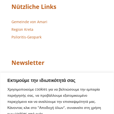
Nützliche Links
Gemeinde von Amari
Region Kreta
Psiloritis-Geopark
Newsletter
Email
Εκτιμούμε την ιδιωτικότητά σας
Χρησιμοποιούμε cookies για να βελτιώσουμε την εμπειρία
περιήγησής σας, να προβάλλουμε εξατομικευμένο
περιεχόμενο και να αναλύουμε την επισκεψιμότητά μας.
Κάνοντας κλικ στο "Αποδοχή όλων", συναινείτε στη χρήση
των cookies από εμάς.