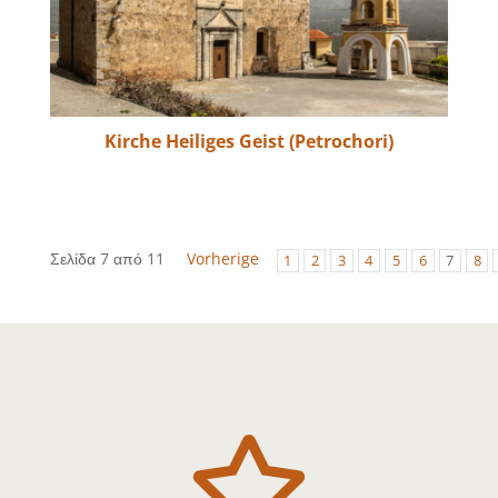
Kirche Heiliges Geist (Petrochori)
Σελίδα 7 από 11
Vorherige
1
2
3
4
5
6
7
8
