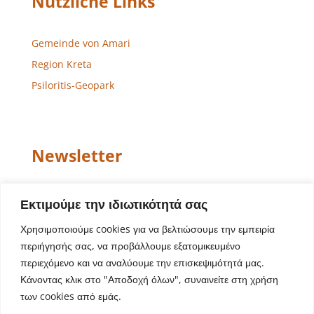
Nützliche Links
Gemeinde von Amari
Region Kreta
Psiloritis-Geopark
Newsletter
Email
Εκτιμούμε την ιδιωτικότητά σας
Χρησιμοποιούμε cookies για να βελτιώσουμε την εμπειρία
περιήγησής σας, να προβάλλουμε εξατομικευμένο
περιεχόμενο και να αναλύουμε την επισκεψιμότητά μας.
Κάνοντας κλικ στο "Αποδοχή όλων", συναινείτε στη χρήση
των cookies από εμάς.