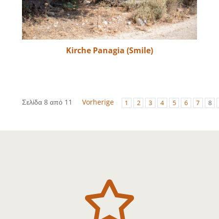
Kirche Panagia (Smile)
Σελίδα 8 από 11
Vorherige
1
2
3
4
5
6
7
8
