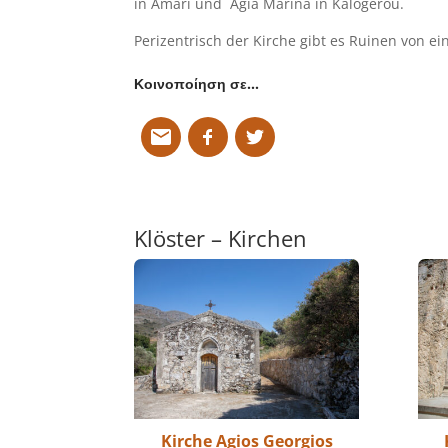
in Amari und Agia Marina in Kalogerou.
Perizentrisch der Kirche gibt es Ruinen von ei
Κοινοποίηση σε…
Klöster – Kirchen
Kirche Agios Georgios