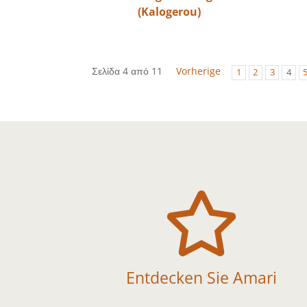
(Kalogerou)
Σελίδα 4 από 11
Vorherige
1
2
3
4

Entdecken Sie Amari