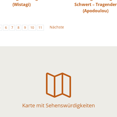
(Wistagi)
Schwert – Tragender
(Apodoulou)
Nächste
5
6
7
8
9
10
11

Karte mit Sehenswürdigkeiten