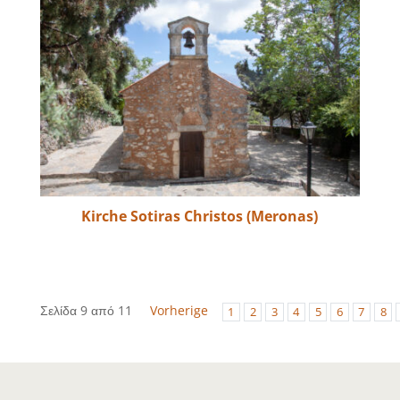
Kirche Sotiras Christos (Meronas)
Σελίδα 9 από 11
Vorherige
1
2
3
4
5
6
7
8