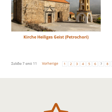
Kirche Heiliges Geist (Petrochori)
Σελίδα 7 από 11
Vorherige
1
2
3
4
5
6
7
8