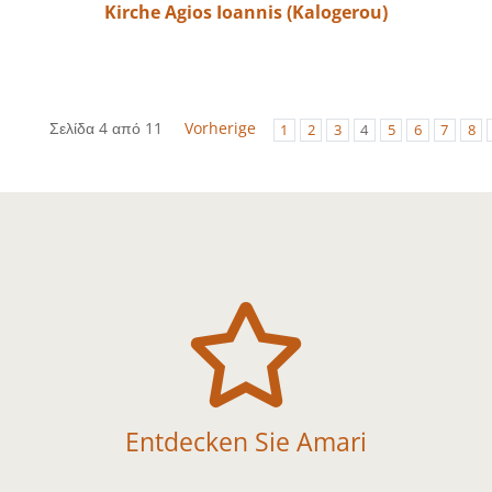
Kirche Agios Ioannis (Kalogerou)
Σελίδα 4 από 11
Vorherige
1
2
3
4
5
6
7
8

Entdecken Sie Amari