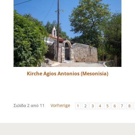
Kirche Agios Antonios (Mesonisia)
Σελίδα 2 από 11
Vorherige
1
2
3
4
5
6
7
8