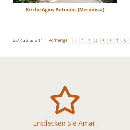
Kirche Agios Antonios (Mesonisia)
Σελίδα 2 από 11
Vorherige
1
2
3
4
5
6
7
8

Entdecken Sie Amari