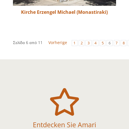
Kirche Erzengel Michael (Monastiraki)
Σελίδα 6 από 11
Vorherige
1
2
3
4
5
6
7
8

Entdecken Sie Amari