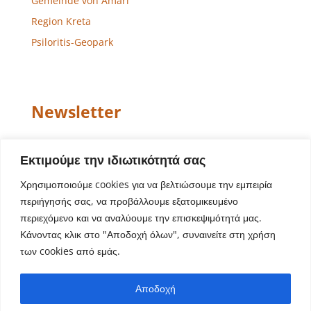
Gemeinde von Amari
Region Kreta
Psiloritis-Geopark
Newsletter
Email
Εκτιμούμε την ιδιωτικότητά σας
Χρησιμοποιούμε cookies για να βελτιώσουμε την εμπειρία
περιήγησής σας, να προβάλλουμε εξατομικευμένο
περιεχόμενο και να αναλύουμε την επισκεψιμότητά μας.
Κάνοντας κλικ στο "Αποδοχή όλων", συναινείτε στη χρήση
των cookies από εμάς.
Website-Design – Entwicklung
Aegean Solutions
|
Αποδοχή
Copyright © 2022 Gemeinde von Amari