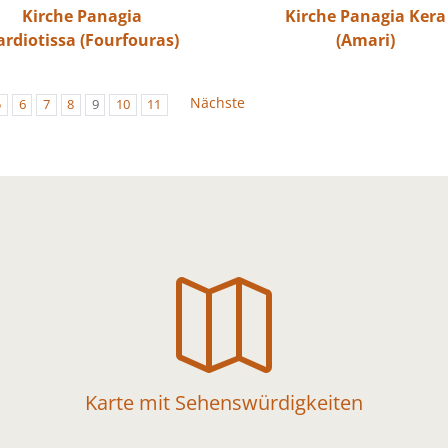
Kirche Panagia
Kirche Panagia Kera
ardiotissa (Fourfouras)
(Amari)
Nächste
5
6
7
8
9
10
11

Karte mit Sehenswürdigkeiten