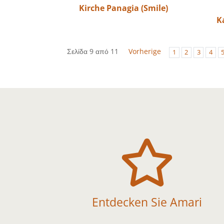
Kirche Panagia (Smile)
K
Σελίδα 9 από 11
Vorherige
1
2
3
4

Entdecken Sie Amari