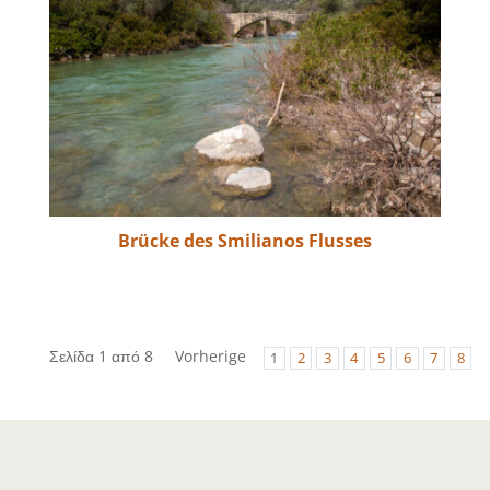
Brücke des Smilianos Flusses
Σελίδα 1 από 8
Vorherige
1
2
3
4
5
6
7
8