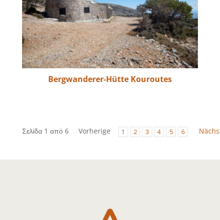
Bergwanderer-Hütte Kouroutes
Σελίδα 1 από 6
Vorherige
Nächs
1
2
3
4
5
6