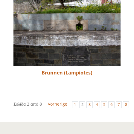
Brunnen (Lampiotes)
Σελίδα 2 από 8
Vorherige
1
2
3
4
5
6
7
8