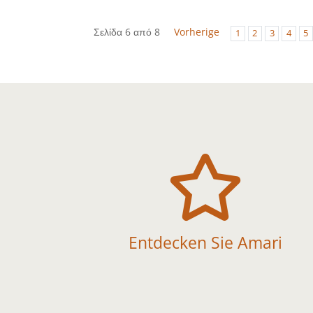
Σελίδα 6 από 8
Vorherige
1
2
3
4
5

Entdecken Sie Amari