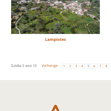
Lampiotes
Σελίδα 5 από 10
Vorherige
1
2
3
4
5
6
7
8