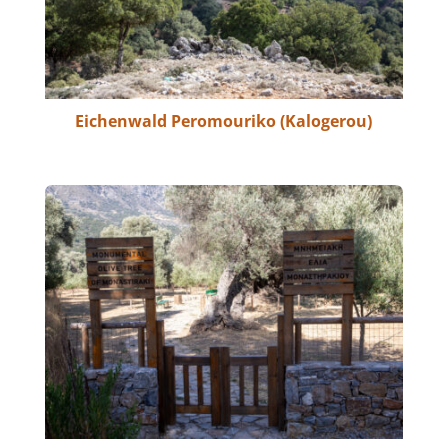
Eichenwald Peromouriko (Kalogerou)