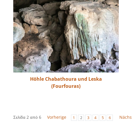
Höhle Chabathoura und Leska
(Fourfouras)
Σελίδα 2 από 6
Vorherige
Nächs
1
2
3
4
5
6