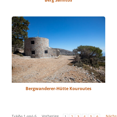
Bergwanderer-Hütte Kouroutes
Σελίδα 1 από 6
Vorherige
Nächs
1
2
3
4
5
6