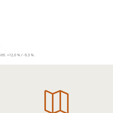
.
tl. +12,0 % / -9,3 %.
