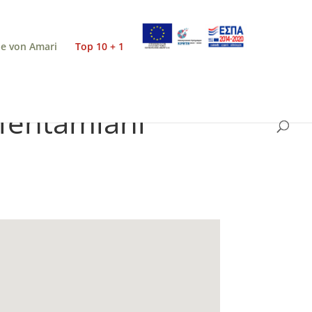
e von Amari
Top 10 + 1
fentamiani