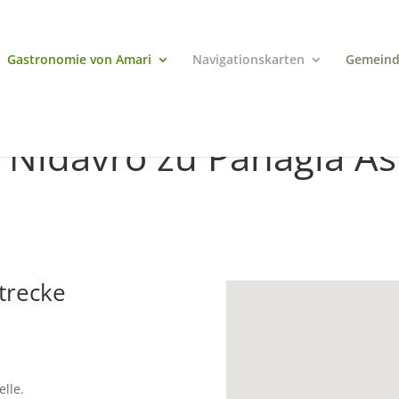
Gastronomie von Amari
Navigationskarten
Gemeind
Nidavro zu Panagia As
trecke
elle.