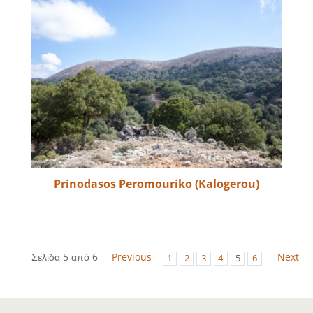
Prinodasos Peromouriko (Kalogerou)
Σελίδα 5 από 6
Previous
Next
1
2
3
4
5
6