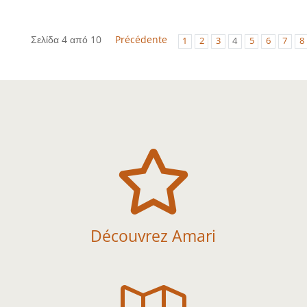
Σελίδα 4 από 10
Précédente
1
2
3
4
5
6
7
8

Découvrez Amari