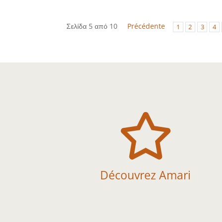
Σελίδα 5 από 10
Précédente
1
2
3
4

Découvrez Amari