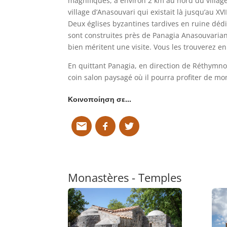
magnifiques, à environ 2 km au nord du village
village d’Anasouvari qui existait là jusqu’au XV
Deux églises byzantines tardives en ruine dédi
sont construites près de Panagia Anasouvariani
bien méritent une visite. Vous les trouverez en
En quittant Panagia, en direction de Réthymno
coin salon paysagé où il pourra profiter de m
Κοινοποίηση σε…
Monastères - Temples