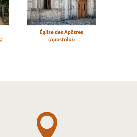
Église des Apôtres
s)
(Apostoloi)
