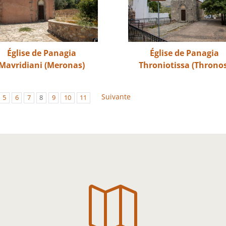
Église de Panagia
Église de Panagia
Mavridiani (Meronas)
Throniotissa (Throno
Suivante
5
6
7
8
9
10
11
