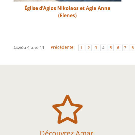
Église d’Agios Nikolaos et Agia Anna
(Elenes)
Σελίδα 4 από 11
Précédente
1
2
3
4
5
6
7
8

Découvrez Amari