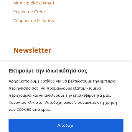
Municipalité d’Amari
Région de Crète
Géoparc de Psiloritis
Newsletter
Email
Εκτιμούμε την ιδιωτικότητά σας
Χρησιμοποιούμε cookies για να βελτιώσουμε την εμπειρία
περιήγησής σας, να προβάλλουμε εξατομικευμένο
περιεχόμενο και να αναλύουμε την επισκεψιμότητά μας.
Κάνοντας κλικ στο "Αποδοχή όλων", συναινείτε στη χρήση
των cookies από εμάς.
Conception de site Web – Développement
Aegean
Αποδοχή
Solutions
| Copyright © 2022 Municipalité d’Amari