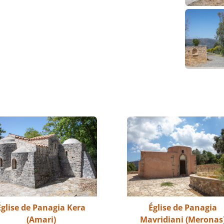
Église de Panagia Kera
Église de Panagia
(Amari)
Mavridiani (Meronas