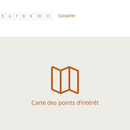
Suivante
5
6
7
8
9
10
11

Carte des points d’intérêt